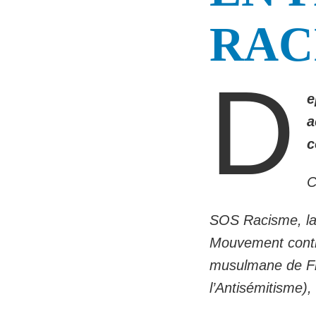
RACI
D
e
a
c
C
SOS Racisme, la 
Mouvement contre
musulmane de Fra
l’Antisémitisme)