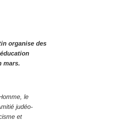
tin organise des
’éducation
n mars.
’Homme, le
mitié judéo-
cisme et