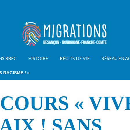
NS BBFC
HISTOIRE
RÉCITS DE VIE
RÉSEAU EN A
S RACISME ! »
COURS « VIV
AIX ! SANS