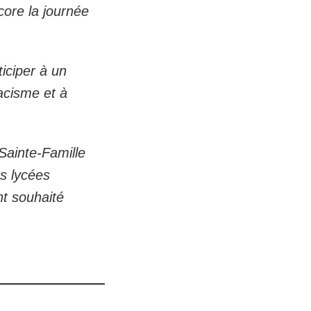
core la journée
ticiper à un
racisme et à
 Sainte-Famille
es lycées
nt souhaité