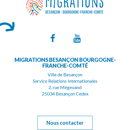
Lien
Lien
vers
vers
MIGRATIONS BESANÇON BOURGOGNE-
le
la
FRANCHE-COMTÉ
compte
chaîne
Ville de Besançon
Service Relations Internationales
Facebook
Youtube
2, rue Mégevand
25034 Besançon Cedex
Nous contacter