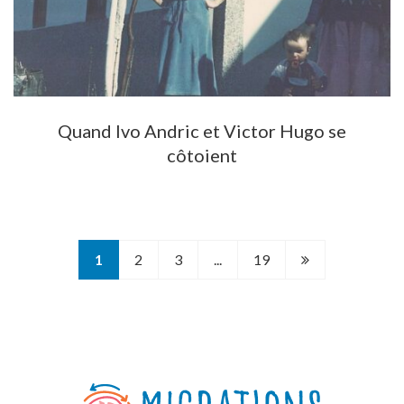
Quand Ivo Andric et Victor Hugo se
côtoient
Page
1
2
3
...
19
suivante