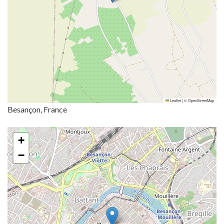
Leaflet
|
©
OpenStreetMap
Besançon, France
+
−