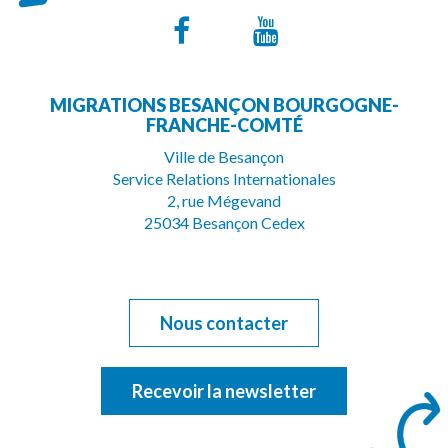
Lien
Lien
vers
vers
MIGRATIONS BESANÇON BOURGOGNE-
le
la
FRANCHE-COMTÉ
compte
chaîne
Ville de Besançon
Service Relations Internationales
Facebook
Youtube
2, rue Mégevand
25034 Besançon Cedex
Nous contacter
Recevoir la newsletter