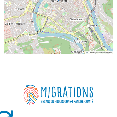
Leaflet
|
©
OpenStreetMap