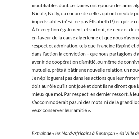
inoubliables dont certaines ont épousé des amis alg
Nicole, Nelly, ou encore de celles qui ont meublé 
impérissables (n’est-ce pas Élisabeth P.) et qui se 
À l’exception également, et surtout, de ceux et de 
en faveur de la cause algérienne et que nous n’avo
respect et admiration, tels que Francine Rapiné et d’
dans l’action la conviction – que nous partagions d’ai
avenir de coopération d’amitié, ou même de conniv
mutuelle, prêts à bâtir une nouvelle relation, un nouv
Je n’épiloguerai pas dans les actions que leur frater
dois au rôle qu’ils ont joué et dont ils ne diront que 
mieux que moi. Par respect, en dernier ressort, à le
s’accommoderait pas, ni des mots, ni de la grandiloq
veux conserver leur amitié ».
Extrait de « les Nord-Africains à Besançon », éd Ville