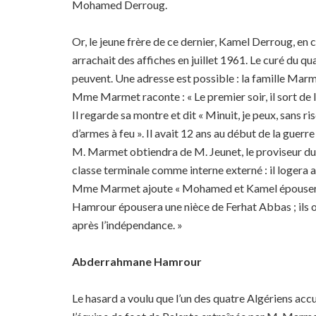
Mohamed Derroug.
Or, le jeune frère de ce dernier, Kamel Derroug, en cl
arrachait des affiches en juillet 1961. Le curé du quar
peuvent. Une adresse est possible : la famille Mar
Mme Marmet raconte : « Le premier soir, il sort de la
Il regarde sa montre et dit « Minuit, je peux, sans ri
d’armes à feu ». Il avait 12 ans au début de la guerre e
M. Marmet obtiendra de M. Jeunet, le proviseur du 
classe terminale comme interne externé : il logera 
Mme Marmet ajoute « Mohamed et Kamel épousero
Hamrour épousera une nièce de Ferhat Abbas ; ils o
après l’indépendance. »
Abderrahmane Hamrour
Le hasard a voulu que l’un des quatre Algériens accue