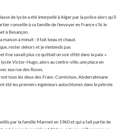
asse de lycée a été interpellé à Alger par la police alors qu’il
tier conseille à sa famille de l’envoyer en France s’ils le
met à Besançon.
 maison à minuit : il fait beau et chaud.
sque, rester dehors et je n’entends pas
t il ne savait plus ce qu’était un soir d’été dans la paix ».
lycée Victor-Hugo, alors au centre-ville, une place en
avec eux rue des Roses.
nt tous les deux des Franc-Comtoises. Abderrahmane
nt été les premiers ingénieurs autochtones dans le pétrole
illis par la famille Marmet en 1960 et qui a fait partie de