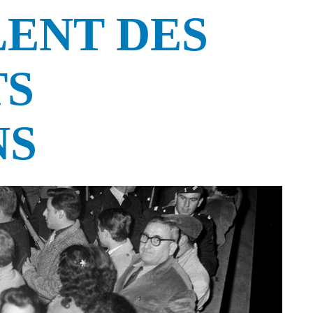
ENT DES
TS
NS