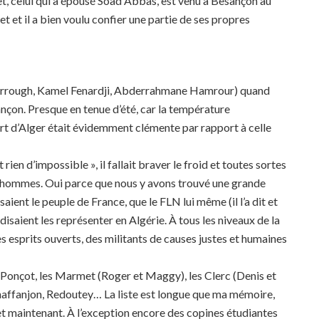
t, celui qui a épousé Soad Abbas, est venu à Besançon au
 et il a bien voulu confier une partie de ses propres
rrough, Kamel Fenardji, Abderrahmane Hamrour) quand
çon. Presque en tenue d’été, car la température
rt d’Alger était évidemment clémente par rapport à celle
rien d’impossible », il fallait braver le froid et toutes sortes
des hommes. Oui parce que nous y avons trouvé une grande
ient le peuple de France, que le FLN lui même (il l’a dit et
 disaient les représenter en Algérie. À tous les niveaux de la
des esprits ouverts, des militants de causes justes et humaines
es Ponçot, les Marmet (Roger et Maggy), les Clerc (Denis et
haffanjon, Redoutey… La liste est longue que ma mémoire,
 et maintenant. À l’exception encore des copines étudiantes