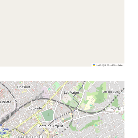
Leaflet
|
©
OpenStreetMap