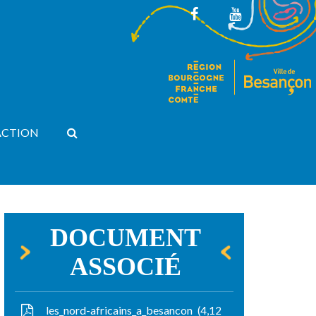
Lien
Lien
vers
vers
le
la
compte
chaîne
Facebook
Youtube
RECHERCHE
ACTION
FERMER
DOCUMENT
ASSOCIÉ
les_nord-africains_a_besancon
4,12