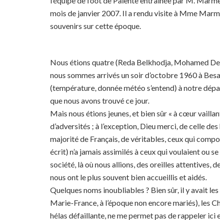
l’équipe de foot de Palente entraînée par M. Marme
mois de janvier 2007. Il a rendu visite à Mme Marmet
souvenirs sur cette époque.
Nous étions quatre (Reda Belkhodja, Mohamed De
nous sommes arrivés un soir d’octobre 1960 à Besan
(température, donnée météo s’entend) à notre dépa
que nous avons trouvé ce jour.
Mais nous étions jeunes, et bien sûr « à cœur vaillant 
d’adversités ; à l’exception, Dieu merci, de celle 
majorité de Français, de véritables, ceux qui composa
écrit) n’a jamais assimilés à ceux qui voulaient ou se
société, là où nous allions, des oreilles attentives, 
nous ont le plus souvent bien accueillis et aidés.
Quelques noms inoubliables ? Bien sûr, il y avait l
Marie-France, à l’époque non encore mariés), les C
hélas défaillante, ne me permet pas de rappeler ici