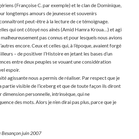
ériens (Françoise C. par exemple) et le clan de Dominique,
pour longtemps amours de jeunesse et souvenirs
reconnaîtront peut-être à la lecture de ce témoignage.
celles qui ont côtoyé nos aînés (Amid Hamra Kroua…) et agi
ns malheureusement pas connus et pour lesquels nous avions
autres encore. Ceux et celles qui, à l’époque, avaient forgé
lleurs – de positiver l’Histoire en jetant les bases d’un
ences entre deux peuples se vouant une considération
el espoir.
nité agissante nous a permis de réaliser. Par respect que je
la partie visible de l’iceberg et que de toute façon ils diront
ur dimension personnelle, intrinsèque, qui ne
uence des mots. Alors je n’en dirai pas plus, parce que je
 de Besançon juin 2007