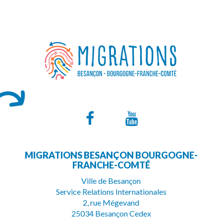
Lien
Lien
vers
vers
MIGRATIONS BESANÇON BOURGOGNE-
le
la
FRANCHE-COMTÉ
compte
chaîne
Ville de Besançon
Service Relations Internationales
Facebook
Youtube
2, rue Mégevand
25034 Besançon Cedex