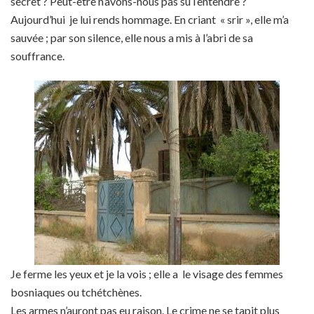
secret ? Peut-être n’avons-nous pas su l’entendre ?
Aujourd’hui je lui rends hommage. En criant « srir », elle m’a
sauvée ; par son silence, elle nous a mis à l’abri de sa
souffrance.
Je ferme les yeux et je la vois ; elle a le visage des femmes
bosniaques ou tchétchènes.
Les armes n’auront pas eu raison. Le crime ne se tapit plus