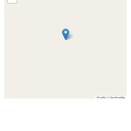
Leaflet
|
©
OpenStreetMap