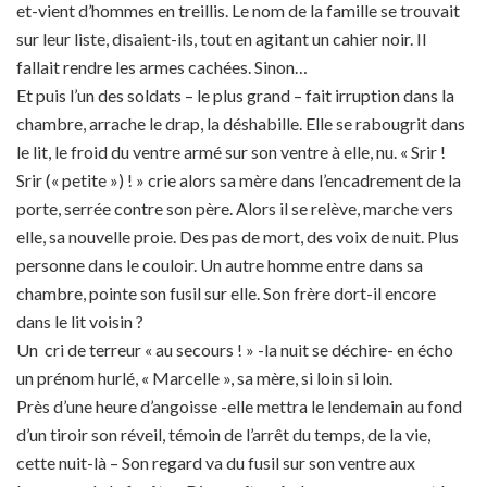
et-vient d’hommes en treillis. Le nom de la famille se trouvait
sur leur liste, disaient-ils, tout en agitant un cahier noir. Il
fallait rendre les armes cachées. Sinon…
Et puis l’un des soldats – le plus grand – fait irruption dans la
chambre, arrache le drap, la déshabille. Elle se rabougrit dans
le lit, le froid du ventre armé sur son ventre à elle, nu. « Srir !
Srir (« petite ») ! » crie alors sa mère dans l’encadrement de la
porte, serrée contre son père. Alors il se relève, marche vers
elle, sa nouvelle proie. Des pas de mort, des voix de nuit. Plus
personne dans le couloir. Un autre homme entre dans sa
chambre, pointe son fusil sur elle. Son frère dort-il encore
dans le lit voisin ?
Un cri de terreur « au secours ! » -la nuit se déchire- en écho
un prénom hurlé, « Marcelle », sa mère, si loin si loin.
Près d’une heure d’angoisse -elle mettra le lendemain au fond
d’un tiroir son réveil, témoin de l’arrêt du temps, de la vie,
cette nuit-là – Son regard va du fusil sur son ventre aux