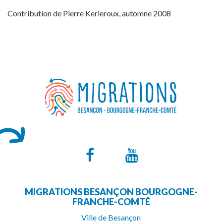
Contribution de Pierre Kerleroux, automne 2008
Lien
Lien
vers
vers
MIGRATIONS BESANÇON BOURGOGNE-
le
la
FRANCHE-COMTÉ
compte
chaîne
Ville de Besançon