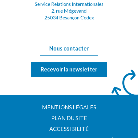
Service Relations Internationales
Facebook
Youtube
2, rue Mégevand
25034 Besançon Cedex
Nous contacter
Recevoir la newsletter
MENTIONS LÉGALES
PLAN DU SITE
ACCESSIBILITÉ