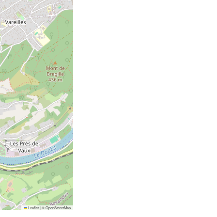
Leaflet
|
©
OpenStreetMap