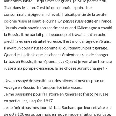
anticommuniste. Jusqu’à mes vingt ans, j’ai vu le portrait du
Tsar dans le salon. C’est lui qui coupait le pain. Il ne
consommait ni pigeon ni cheval. Il faisait partie de la petite
colonie russe et lisait le journal
La pensée russe
édité en France.
J’aurais voulu savoir son sentiment quand l’Allemagne a envahi
la Russie. IL ne parlait pas beaucoup et travaillait d’arrache-
pied. Il a eu une retraite heureuse. Il est mort à l’âge de 76 ans.
Il avait un copain russe comme lui qui tenait un petit garage.
Quand je lui disais que les choses étaient en train de changer
là-bas en Russie, il me répondait : « Quand je verrai un touriste
russe à ma pompe d’essence, là les choses auront changé ! »
J’avais essayé de sensibiliser des nièces et neveux pour un
voyage en Russie. Ils n’ont pas été intéressés.
Je me passionne pour l’Histoire en général et l’histoire russe
en particulier, jusqu’en 1917.
Je ne finirai pas mes jours là-bas. Sachant que leur retraite est
de 60 à 100 euros par mois en moyenne, cela fait un peu juste.