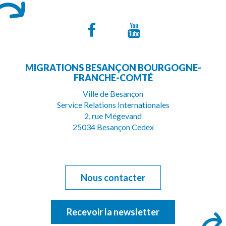
Lien
Lien
vers
vers
MIGRATIONS BESANÇON BOURGOGNE-
le
la
FRANCHE-COMTÉ
compte
chaîne
Ville de Besançon
Service Relations Internationales
Facebook
Youtube
2, rue Mégevand
25034 Besançon Cedex
Nous contacter
Recevoir la newsletter