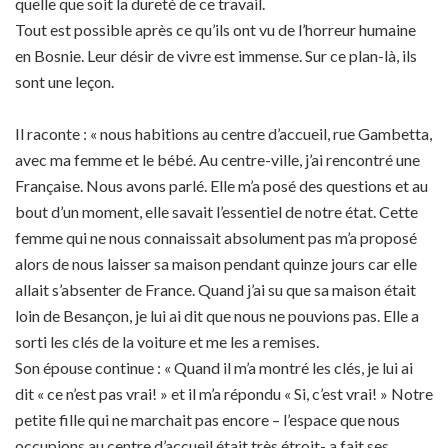
quelle que soit la dureté de ce travail.
Tout est possible après ce qu’ils ont vu de l’horreur humaine
en Bosnie. Leur désir de vivre est immense. Sur ce plan-là, ils
sont une leçon.
Il raconte : « nous habitions au centre d’accueil, rue Gambetta,
avec ma femme et le bébé. Au centre-ville, j’ai rencontré une
Française. Nous avons parlé. Elle m’a posé des questions et au
bout d’un moment, elle savait l’essentiel de notre état. Cette
femme qui ne nous connaissait absolument pas m’a proposé
alors de nous laisser sa maison pendant quinze jours car elle
allait s’absenter de France. Quand j’ai su que sa maison était
loin de Besançon, je lui ai dit que nous ne pouvions pas. Elle a
sorti les clés de la voiture et me les a remises.
Son épouse continue : « Quand il m’a montré les clés, je lui ai
dit « ce n’est pas vrai! » et il m’a répondu « Si, c’est vrai! » Notre
petite fille qui ne marchait pas encore – l’espace que nous
occupions au centre d’accueil était très étroit- a fait ses