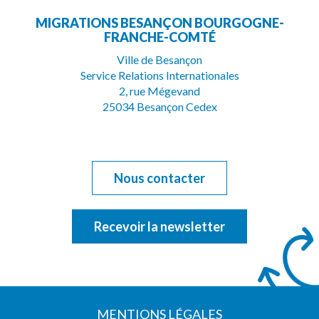
MIGRATIONS BESANÇON BOURGOGNE-
le
la
FRANCHE-COMTÉ
compte
chaîne
Ville de Besançon
Service Relations Internationales
Facebook
Youtube
2, rue Mégevand
25034 Besançon Cedex
Nous contacter
Recevoir la newsletter
MENTIONS LÉGALES