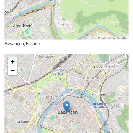
Leaflet
|
©
OpenStreetMap
Besançon, France
+
−