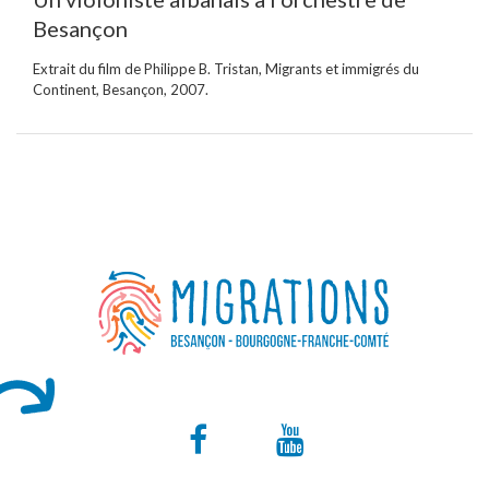
Besançon
Extrait du film de Philippe B. Tristan, Migrants et immigrés du
Continent, Besançon, 2007.
Lien
Lien
vers
vers