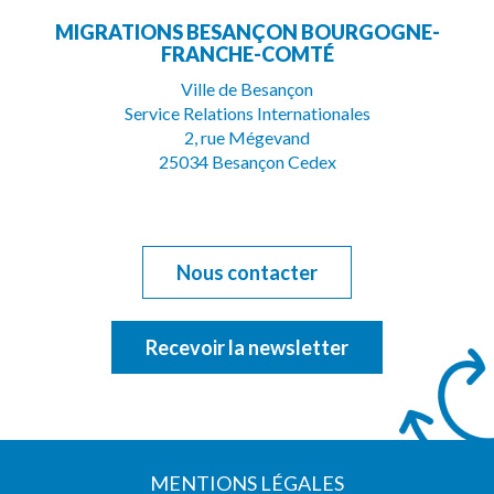
MIGRATIONS BESANÇON BOURGOGNE-
le
la
FRANCHE-COMTÉ
compte
chaîne
Ville de Besançon
Service Relations Internationales
Facebook
Youtube
2, rue Mégevand
25034 Besançon Cedex
Nous contacter
Recevoir la newsletter
MENTIONS LÉGALES