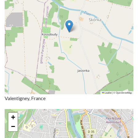
Leaflet
|
©
OpenStreetMap
Valentigney, France
+
−