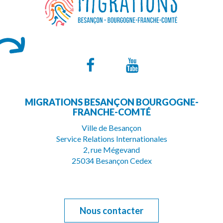
Lien
Lien
vers
vers
MIGRATIONS BESANÇON BOURGOGNE-
le
la
FRANCHE-COMTÉ
compte
chaîne
Ville de Besançon
Service Relations Internationales
Facebook
Youtube
2, rue Mégevand
25034 Besançon Cedex
Nous contacter