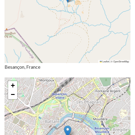
Leaflet
|
©
OpenStreetMap
Besançon, France
+
−