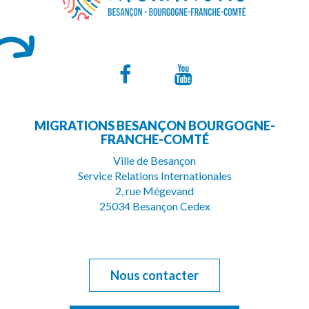
Lien
Lien
vers
vers
MIGRATIONS BESANÇON BOURGOGNE-
le
la
FRANCHE-COMTÉ
compte
chaîne
Ville de Besançon
Service Relations Internationales
Facebook
Youtube
2, rue Mégevand
25034 Besançon Cedex
Nous contacter