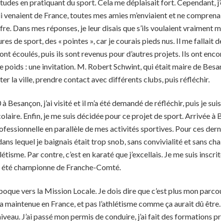
études en pratiquant du sport. Cela me déplaisait fort. Cependant, j
ui venaient de France, toutes mes amies m’enviaient et ne comprenai
fre. Dans mes réponses, je leur disais que s’ils voulaient vraiment m’a
es de sport, des « pointes », car je courais pieds nus. Il me fallait d
nt écoulés, puis ils sont revenus pour d’autres projets. Ils ont encore 
 poids : une invitation. M. Robert Schwint, qui était maire de Besan
er la ville, prendre contact avec différents clubs, puis réfléchir.
 à Besançon, j’ai visité et il m’a été demandé de réfléchir, puis je su
laire. Enfin, je me suis décidée pour ce projet de sport. Arrivée à B
essionnelle en parallèle de mes activités sportives. Pour ces derniè
dans lequel je baignais était trop snob, sans convivialité et sans chal
létisme. Par contre, c’est en karaté que j’excellais. Je me suis inscri
ai été championne de Franche-Comté.
’époque vers la Mission Locale. Je dois dire que c’est plus mon parc
m’a maintenue en France, et pas l’athlétisme comme ça aurait dû être
 niveau. J’ai passé mon permis de conduire, j’ai fait des formations pr