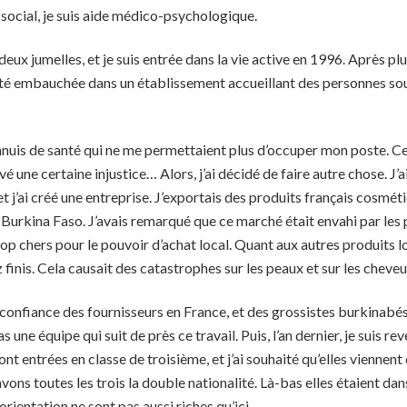
 social, je suis aide médico-psychologique.
deux jumelles, et je suis entrée dans la vie active en 1996. Après pl
t été embauchée dans un établissement accueillant des personnes so
ennuis de santé qui ne me permettaient plus d’occuper mon poste. C
uvé une certaine injustice… Alors, j’ai décidé de faire autre chose. J’
et j’ai créé une entreprise. J’exportais des produits français cosmé
 Burkina Faso. J’avais remarqué que ce marché était envahi par les 
op chers pour le pouvoir d’achat local. Quant aux autres produits loc
finis. Cela causait des catastrophes sur les peaux et sur les cheveu
a confiance des fournisseurs en France, et des grossistes burkinabés
s une équipe qui suit de près ce travail. Puis, l’an dernier, je suis re
nt entrées en classe de troisième, et j’ai souhaité qu’elles viennent
vons toutes les trois la double nationalité. Là-bas elles étaient dan
’orientation ne sont pas aussi riches qu’ici.