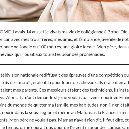
SOME. J’avais 14 ans, et je vivais ma vie de collégienne à Bobo-Dio
or car, avec mes trois frères, mes amis, et l’ambiance juvénile de no
pionne nationale du 100 mètres, une gloire locale. Mon père, dans s
chevaux qu’il louait aux touristes pour des promenades.
la télévision nationale rediffusait des épreuves d’une compétition qu
is de surcroît, étaient là pour louer des chevaux. Ils étaient en 
taient mes parents. Ces messieurs étaient des techniciens. Ils insta
ays. Alors, ils m’ont demandé si je ne voulais pas venir courir en Fran
ins du monde de quitter ma famille, mes habitudes, non, il n’en était
nt courir dans la sous-région et même au Mali, mais la France, il n’en 
ts. Mon père ne voulait pas, Maman n’avait rien dit. Il faut dire, et il
s le temps, on ne courait pas pour de l’argent ni pour des cadeaux, 