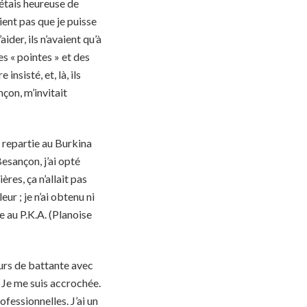
’étais heureuse de
ent pas que je puisse
ider, ils n’avaient qu’à
es « pointes » et des
insisté, et, là, ils
çon, m’invitait
is repartie au Burkina
esançon, j’ai opté
res, ça n’allait pas
eur ; je n’ai obtenu ni
te au P.K.A. (Planoise
ours de battante avec
. Je me suis accrochée.
ofessionnelles. J’ai un