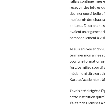
j’allais continuer mes 
recevoir des lettres q
décliner une si belle of
me fournir des chaussur
collants. Deux ans se so
avaient un argument de
personnellement à visit
Je suis arrivée en 1990
terminer mon année sco
pour une formation prof
fort. Le milieu sportif 
médaille ni titre en ath
Karaté Académie). J’
J’avais été dirigée à l
cette institution qui 
J’ai fait des remises à