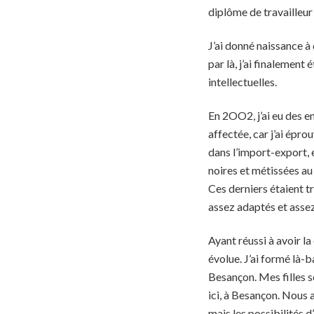
diplôme de travailleur
J’ai donné naissance à 
par là, j’ai finalemen
intellectuelles.
En 2OO2, j’ai eu des 
affectée, car j’ai épro
dans l’import-export, 
noires et métissées au
Ces derniers étaient tr
assez adaptés et assez 
Ayant réussi à avoir l
évolue. J’ai formé là-ba
Besançon. Mes filles so
ici, à Besançon. Nous a
mais les possibilités d