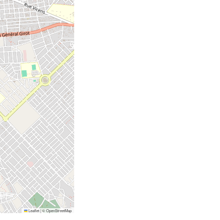
Leaflet
|
©
OpenStreetMap