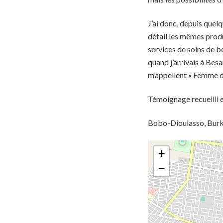
J’ai donc, depuis quel
détail les mêmes produi
services de soins de be
quand j’arrivais à Bes
m’appellent « Femme d’
Témoignage recueilli 
Bobo-Dioulasso, Burk
+
−