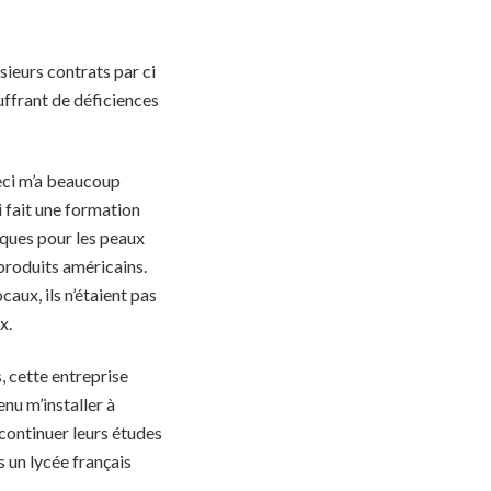
usieurs contrats par ci
uffrant de déficiences
eci m’a beaucoup
ai fait une formation
tiques pour les peaux
produits américains.
aux, ils n’étaient pas
x.
, cette entreprise
venu m’installer à
 continuer leurs études
s un lycée français