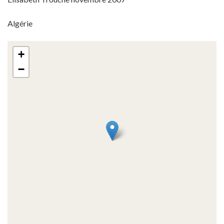
Algérie
+
−