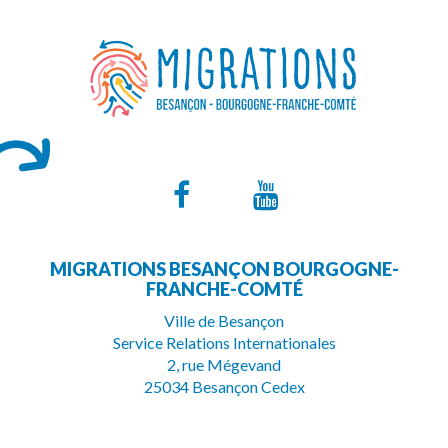
Lien
Lien
vers
vers
MIGRATIONS BESANÇON BOURGOGNE-
le
la
FRANCHE-COMTÉ
compte
chaîne
Ville de Besançon
Service Relations Internationales
Facebook
Youtube
2, rue Mégevand
25034 Besançon Cedex