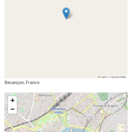
Leaflet
|
©
OpenStreetMap
Besançon, France
+
−