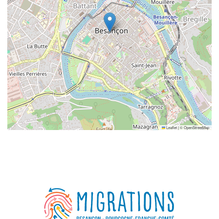
Leaflet
|
©
OpenStreetMap