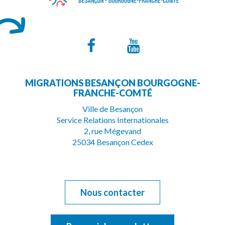
Lien
Lien
vers
vers
MIGRATIONS BESANÇON BOURGOGNE-
le
la
FRANCHE-COMTÉ
compte
chaîne
Ville de Besançon
Service Relations Internationales
Facebook
Youtube
2, rue Mégevand
25034 Besançon Cedex
Nous contacter