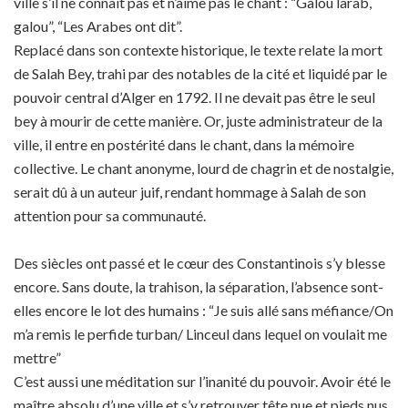
ville s’il ne connaît pas et n’aime pas le chant : “Galou larab,
galou”, “Les Arabes ont dit”.
Replacé dans son contexte historique, le texte relate la mort
de Salah Bey, trahi par des notables de la cité et liquidé par le
pouvoir central d’Alger en 1792. Il ne devait pas être le seul
bey à mourir de cette manière. Or, juste administrateur de la
ville, il entre en postérité dans le chant, dans la mémoire
collective. Le chant anonyme, lourd de chagrin et de nostalgie,
serait dû à un auteur juif, rendant hommage à Salah de son
attention pour sa communauté.
Des siècles ont passé et le cœur des Constantinois s’y blesse
encore. Sans doute, la trahison, la séparation, l’absence sont-
elles encore le lot des humains : “Je suis allé sans méfiance/On
m’a remis le perfide turban/ Linceul dans lequel on voulait me
mettre”
C’est aussi une méditation sur l’inanité du pouvoir. Avoir été le
maître absolu d’une ville et s’y retrouver tête nue et pieds nus,