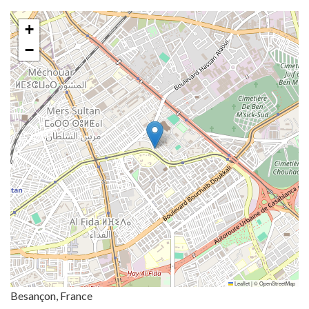
+
−
Leaflet
|
©
OpenStreetMap
Besançon, France