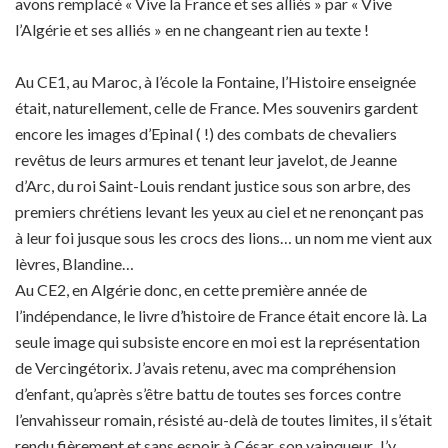
avons remplacé « Vive la France et ses alliés » par « Vive
l’Algérie et ses alliés » en ne changeant rien au texte !
Au CE1, au Maroc, à l’école la Fontaine, l’Histoire enseignée
était, naturellement, celle de France. Mes souvenirs gardent
encore les images d’Epinal ( !) des combats de chevaliers
revêtus de leurs armures et tenant leur javelot, de Jeanne
d’Arc, du roi Saint-Louis rendant justice sous son arbre, des
premiers chrétiens levant les yeux au ciel et ne renonçant pas
à leur foi jusque sous les crocs des lions… un nom me vient aux
lèvres, Blandine…
Au CE2, en Algérie donc, en cette première année de
l’indépendance, le livre d’histoire de France était encore là. La
seule image qui subsiste encore en moi est la représentation
de Vercingétorix. J’avais retenu, avec ma compréhension
d’enfant, qu’après s’être battu de toutes ses forces contre
l’envahisseur romain, résisté au-delà de toutes limites, il s’était
rendu fièrement et sans espoir à César, son vainqueur. J’y