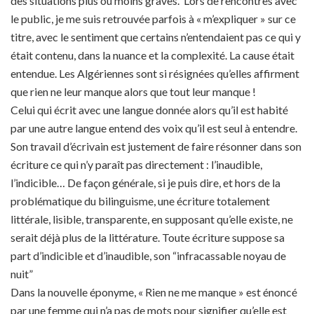
des situations plus ou moins graves. Lors de rencontres avec
le public, je me suis retrouvée parfois à « m’expliquer » sur ce
titre, avec le sentiment que certains n’entendaient pas ce qui y
était contenu, dans la nuance et la complexité. La cause était
entendue. Les Algériennes sont si résignées qu’elles affirment
que rien ne leur manque alors que tout leur manque !
Celui qui écrit avec une langue donnée alors qu’il est habité
par une autre langue entend des voix qu’il est seul à entendre.
Son travail d’écrivain est justement de faire résonner dans son
écriture ce qui n’y paraît pas directement : l’inaudible,
l’indicible… De façon générale, si je puis dire, et hors de la
problématique du bilinguisme, une écriture totalement
littérale, lisible, transparente, en supposant qu’elle existe, ne
serait déjà plus de la littérature. Toute écriture suppose sa
part d’indicible et d’inaudible, son “infracassable noyau de
nuit”
Dans la nouvelle éponyme, « Rien ne me manque » est énoncé
par une femme qui n’a pas de mots pour signifier qu’elle est