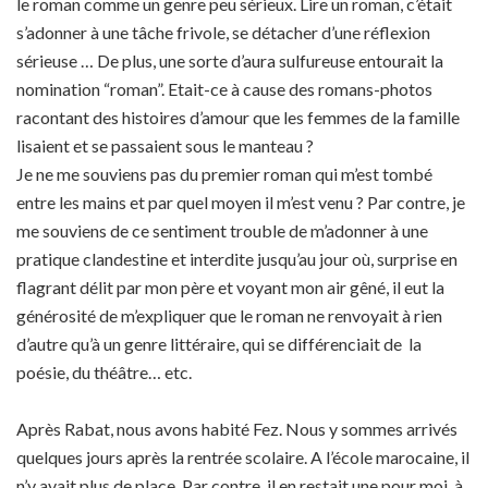
le roman comme un genre peu sérieux. Lire un roman, c’était
s’adonner à une tâche frivole, se détacher d’une réflexion
sérieuse … De plus, une sorte d’aura sulfureuse entourait la
nomination “roman”. Etait-ce à cause des romans-photos
racontant des histoires d’amour que les femmes de la famille
lisaient et se passaient sous le manteau ?
Je ne me souviens pas du premier roman qui m’est tombé
entre les mains et par quel moyen il m’est venu ? Par contre, je
me souviens de ce sentiment trouble de m’adonner à une
pratique clandestine et interdite jusqu’au jour où, surprise en
flagrant délit par mon père et voyant mon air gêné, il eut la
générosité de m’expliquer que le roman ne renvoyait à rien
d’autre qu’à un genre littéraire, qui se différenciait de la
poésie, du théâtre… etc.
Après Rabat, nous avons habité Fez. Nous y sommes arrivés
quelques jours après la rentrée scolaire. A l’école marocaine, il
n’y avait plus de place. Par contre, il en restait une pour moi, à