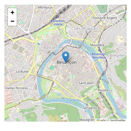
+
−
Leaflet
|
©
OpenStreetMap