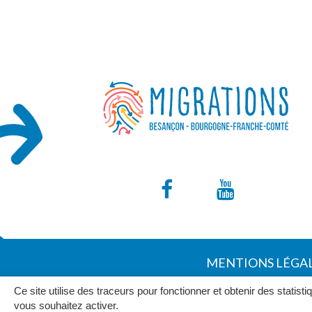
Lien
Lien
vers
vers
le
la
MENTIONS LÉGA
compte
chaîne
Ce site utilise des traceurs pour fonctionner et obtenir des statisti
Facebook
Youtub
vous souhaitez activer.