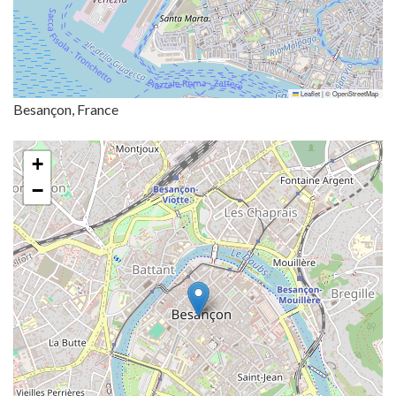
Leaflet
|
©
OpenStreetMap
Besançon, France
+
−