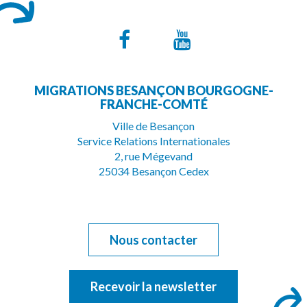
Lien
Lien
vers
vers
MIGRATIONS BESANÇON BOURGOGNE-
le
la
FRANCHE-COMTÉ
compte
chaîne
Ville de Besançon
Service Relations Internationales
Facebook
Youtube
2, rue Mégevand
25034 Besançon Cedex
Nous contacter
Recevoir la newsletter