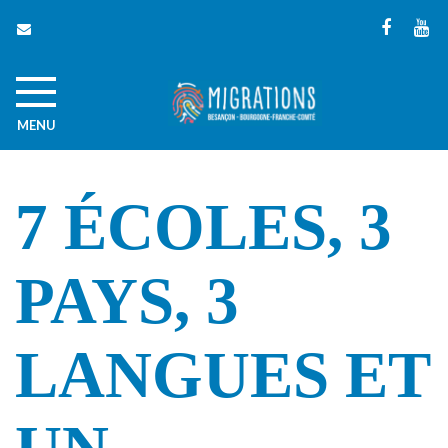
Gestion des traceurs
Lien
Li
vers
ve
le
la
compte
ch
MENU
Faceboo
Yo
7 ÉCOLES, 3
PAYS, 3
LANGUES ET