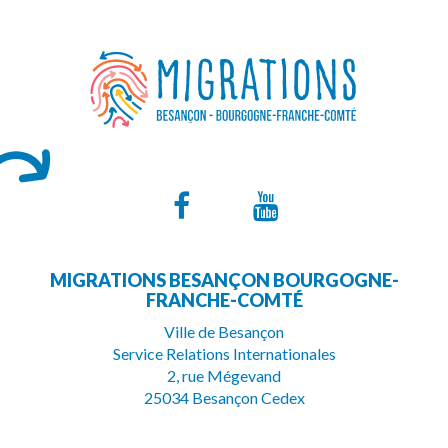
Lien
Lien
vers
vers
MIGRATIONS BESANÇON BOURGOGNE-
le
la
FRANCHE-COMTÉ
compte
chaîne
Ville de Besançon
Service Relations Internationales
Facebook
Youtube
2, rue Mégevand
25034 Besançon Cedex