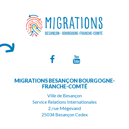
Lien
Lien
vers
vers
MIGRATIONS BESANÇON BOURGOGNE-
le
la
FRANCHE-COMTÉ
compte
chaîne
Ville de Besançon
Service Relations Internationales
Facebook
Youtube
2, rue Mégevand
25034 Besançon Cedex