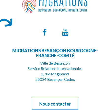
Lien
Lien
vers
vers
MIGRATIONS BESANÇON BOURGOGNE-
le
la
FRANCHE-COMTÉ
compte
chaîne
Ville de Besançon
Service Relations Internationales
Facebook
Youtube
2, rue Mégevand
25034 Besançon Cedex
Nous contacter