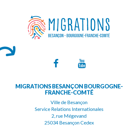
Lien
Lien
vers
vers
MIGRATIONS BESANÇON BOURGOGNE-
le
la
FRANCHE-COMTÉ
compte
chaîne
Ville de Besançon
Service Relations Internationales
Facebook
Youtube
2, rue Mégevand
25034 Besançon Cedex