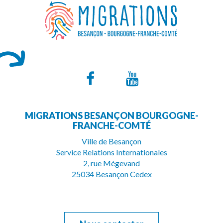
Lien
Lien
vers
vers
MIGRATIONS BESANÇON BOURGOGNE-
le
la
FRANCHE-COMTÉ
compte
chaîne
Ville de Besançon
Service Relations Internationales
Facebook
Youtube
2, rue Mégevand
25034 Besançon Cedex