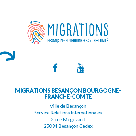
Lien
Lien
vers
vers
MIGRATIONS BESANÇON BOURGOGNE-
le
la
FRANCHE-COMTÉ
compte
chaîne
Ville de Besançon
Service Relations Internationales
Facebook
Youtube
2, rue Mégevand
25034 Besançon Cedex