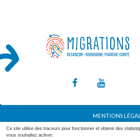
Lien
Lien
vers
vers
le
la
MENTIONS LÉGA
compte
chaîne
Ce site utilise des traceurs pour fonctionner et obtenir des statisti
Facebook
Youtub
vous souhaitez activer.