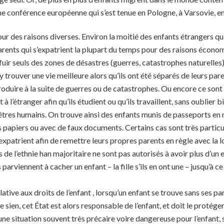
d’une conférence européenne qui s’est tenue en Pologne, à Varsovie, 
ur des raisons diverses. Environ la moitié des enfants étrangers qu
rents qui s’expatrient la plupart du temps pour des raisons économ
fuir seuls des zones de désastres (guerres, catastrophes naturelles)
y trouver une vie meilleure alors qu’ils ont été séparés de leurs par
roduire à la suite de guerres ou de catastrophes. Ou encore ce sont
à l’étranger afin qu’ils étudient ou qu’ils travaillent, sans oublier 
’êtres humains. On trouve ainsi des enfants munis de passeports en r
 papiers ou avec de faux documents. Certains cas sont très partic
expatrient afin de remettre leurs propres parents en règle avec la l
de l’ethnie han majoritaire ne sont pas autorisés à avoir plus d’un e
arviennent à cacher un enfant – la fille s’ils en ont une – jusqu’à ce
ative aux droits de l’enfant , lorsqu’un enfant se trouve sans ses par
le sien, cet État est alors responsable de l’enfant, et doit le protége
une situation souvent très précaire voire dangereuse pour l’enfan