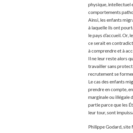
physique, intellectuel
comportements patholo
Ainsi, les enfants mig
à laquelle ils ont pour
le pays d’accueil. Or, l
ce serait en contradic
à comprendre et à accep
Il ne leur reste alors q
travailler sans protect
recrutement se forment
Le cas des enfants mig
prendre en compte, en 
marginale ou illégale d
partie parce que les Ét
leur tour, sont impuis
Philippe Godard, site