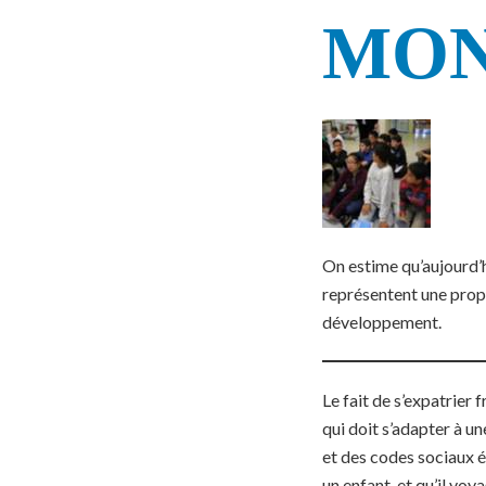
MO
On estime qu’aujourd’h
représentent une propo
développement.
Le fait de s’expatrier 
qui doit s’adapter à un
et des codes sociaux é
un enfant, et qu’il vo