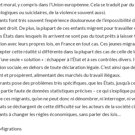
 et moral, y compris dans l’Union européenne. Cela se traduit par du
giques ou suicidaires, de la violence souvent aussi.
rants font très souvent l’expérience douloureuse de l’impossibilité d
tant droit. De plus, la plupart de ces enfants migrent pour travailler
es États dans lesquels ils arrivent ne sont pas du tout prêts à laisser
tion avec leurs propres lois, en France en tout cas. Ces jeunes migr
ter cette réalité si différente dans la plupart des cas de celle de l
u’une seule « solution » : échapper à l’État et à ses contrôles divers. 
ion sociale, en dehors de toute déclaration légale. C’est ainsi que de
 et prospèrent, alimentant des marchés du travail illégaux.
rants pose des problèmes très spécifiques, que les États, jusqu’à ce
partie faute de données statistiques précises – ce qui s’explique pa
e ces migrants, qu’on ne peut donc ni dénombrer, ni interroger, ni v
ats se déchargent de cette difficulté sur les acteurs de la société ci
sants à changer les règles économiques, sans parler des lois…
 Migrations