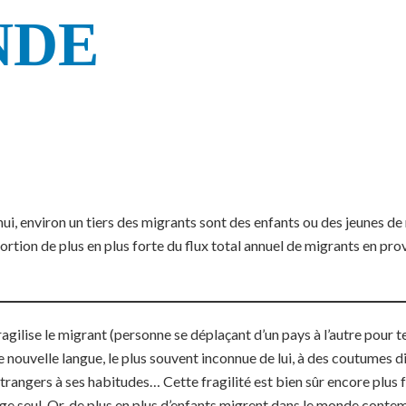
NDE
ui, environ un tiers des migrants sont des enfants ou des jeunes de 
rtion de plus en plus forte du flux total annuel de migrants en pr
fragilise le migrant (personne se déplaçant d’un pays à l’autre pour te
e nouvelle langue, le plus souvent inconnue de lui, à des coutumes d
trangers à ses habitudes… Cette fragilité est bien sûr encore plus f
yage seul. Or, de plus en plus d’enfants migrent dans le monde cont