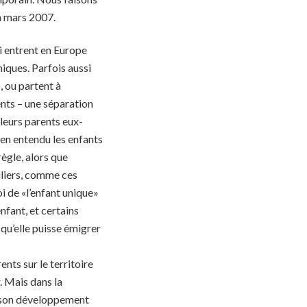
en mars 2007.
i entrent en Europe
iques. Parfois aussi
, ou partent à
ents – une séparation
 leurs parents eux-
bien entendu les enfants
ègle, alors que
uliers, comme ces
oi de «l’enfant unique»
nfant, et certains
 qu’elle puisse émigrer
ents sur le territoire
r. Mais dans la
t, son développement