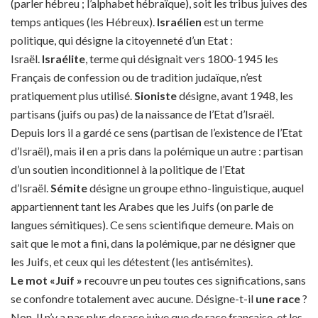
(parler hébreu ; l’alphabet hébraïque), soit les tribus juives des
temps antiques (les Hébreux).
Israélien
est un terme
politique, qui désigne la citoyenneté d’un Etat :
Israël.
Israélite
, terme qui désignait vers 1800-1945 les
Français de confession ou de tradition judaïque, n’est
pratiquement plus utilisé.
Sioniste
désigne, avant 1948, les
partisans (juifs ou pas) de la naissance de l’Etat d’Israël.
Depuis lors il a gardé ce sens (partisan de l’existence de l’Etat
d’Israël), mais il en a pris dans la polémique un autre : partisan
d’un soutien inconditionnel à la politique de l’Etat
d’Israël.
Sémite
désigne un groupe ethno-linguistique, auquel
appartiennent tant les Arabes que les Juifs (on parle de
langues sémitiques). Ce sens scientifique demeure. Mais on
sait que le mot a fini, dans la polémique, par ne désigner que
les Juifs, et ceux qui les détestent (les antisémites).
Le mot «Juif »
recouvre un peu toutes ces significations, sans
se confondre totalement avec aucune. Désigne-t-il
une race
?
Non. Il n’y a pas plus de race juive que de race française, et les