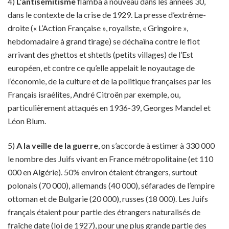
4)
L’antisémitisme
flamba à nouveau dans les années 30,
dans le contexte de la crise de 1929. La presse d’extrême-
droite (« L’Action Française », royaliste, « Gringoire »,
hebdomadaire à grand tirage) se déchaîna contre le flot
arrivant des ghettos et shtetls (petits villages) de l’Est
européen, et contre ce qu’elle appelait le noyautage de
l’économie, de la culture et de la politique françaises par les
Français israélites, André Citroën par exemple, ou,
particulièrement attaqués en 1936-39, Georges Mandel et
Léon Blum.
5)
A la veille de la guerre
, on s’accorde à estimer à 330 000
le nombre des Juifs vivant en France métropolitaine (et 110
000 en Algérie). 50% environ étaient étrangers, surtout
polonais (70 000), allemands (40 000), séfarades de l’empire
ottoman et de Bulgarie (20 000), russes (18 000). Les Juifs
français étaient pour partie des étrangers naturalisés de
fraîche date (loi de 1927), pour une plus grande partie des