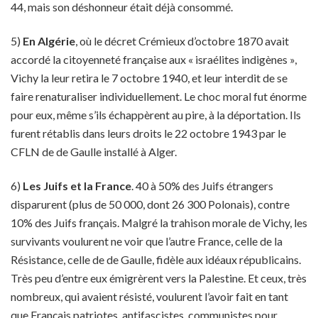
44, mais son déshonneur était déjà consommé.
5)
En Algérie
, où le décret Crémieux d’octobre 1870 avait
accordé la citoyenneté française aux « israélites indigènes »,
Vichy la leur retira le 7 octobre 1940, et leur interdit de se
faire renaturaliser individuellement. Le choc moral fut énorme
pour eux, même s’ils échappèrent au pire, à la déportation. Ils
furent rétablis dans leurs droits le 22 octobre 1943 par le
CFLN de de Gaulle installé à Alger.
6)
Les Juifs et la France
. 40 à 50% des Juifs étrangers
disparurent (plus de 50 000, dont 26 300 Polonais), contre
10% des Juifs français. Malgré la trahison morale de Vichy, les
survivants voulurent ne voir que l’autre France, celle de la
Résistance, celle de de Gaulle, fidèle aux idéaux républicains.
Très peu d’entre eux émigrèrent vers la Palestine. Et ceux, très
nombreux, qui avaient résisté, voulurent l’avoir fait en tant
que Français patriotes, antifascistes, communistes pour