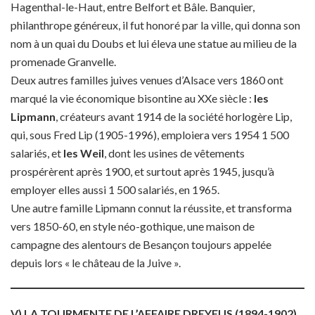
Hagenthal-le-Haut, entre Belfort et Bâle. Banquier,
philanthrope généreux, il fut honoré par la ville, qui donna son
nom à un quai du Doubs et lui éleva une statue au milieu de la
promenade Granvelle.
Deux autres familles juives venues d’Alsace vers 1860 ont
marqué la vie économique bisontine au XXe siècle :
les
Lipmann
, créateurs avant 1914 de la société horlogère Lip,
qui, sous Fred Lip (1905-1996), emploiera vers 1954 1 500
salariés, et
les Weil
, dont les usines de vêtements
prospérèrent après 1900, et surtout après 1945, jusqu’à
employer elles aussi 1 500 salariés, en 1965.
Une autre famille Lipmann connut la réussite, et transforma
vers 1850-60, en style néo-gothique, une maison de
campagne des alentours de Besançon toujours appelée
depuis lors « le château de la Juive ».
V) LA TOURMENTE DE L’AFFAIRE DREYFUS (1894-1902)