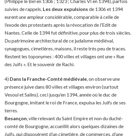
(Philippe le Bel en 1306 ; 1323 ; Charles VI en 1394), parfois
suivies de rappels.
Les deux expulsions
de 1306 et 1394
eurent une ampleur considérable, comparable à celle de
l’exode des protestants après la révocation de l’Edit de
Nantes. Celle de 1394 fut définitive, pour plus de trois siècles.
Du patrimoine architectural de ce judaïsme médiéval,
synagogues, cimetières, maisons, il reste très peu de traces.
Restent les toponymes : 400 villes et villages ont une « Rue
des Juifs ». Et le souvenir de Rachi.
4)
Dans la Franche-Comté médiévale
, on observe une
présence juive dans 80 villes et villages environ (surtout
Vesoul et Salins), ceci jusqu’en 1394, année où le duc de
Bourgogne, imitant le roi de France, expulsa les Juifs de ses
terres.
Besançon
, ville relevant du Saint Empire et non du duché-
comté de Bourgogne, accueillit alors quelques dizaines de
Juifs, qui disposèrent d’un cimetière, de commerces, d’une