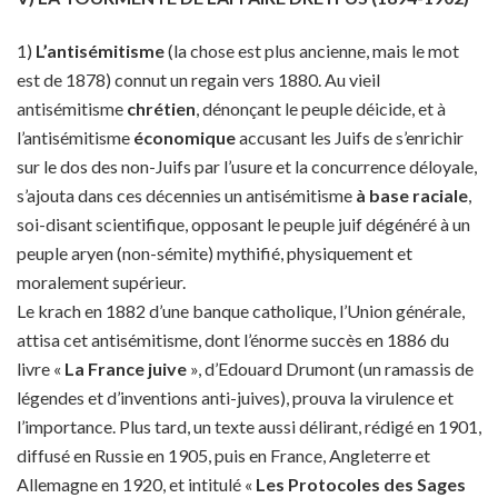
1)
L’antisémitisme
(la chose est plus ancienne, mais le mot
est de 1878) connut un regain vers 1880. Au vieil
antisémitisme
chrétien
, dénonçant le peuple déicide, et à
l’antisémitisme
économique
accusant les Juifs de s’enrichir
sur le dos des non-Juifs par l’usure et la concurrence déloyale,
s’ajouta dans ces décennies un antisémitisme
à base raciale
,
soi-disant scientifique, opposant le peuple juif dégénéré à un
peuple aryen (non-sémite) mythifié, physiquement et
moralement supérieur.
Le krach en 1882 d’une banque catholique, l’Union générale,
attisa cet antisémitisme, dont l’énorme succès en 1886 du
livre «
La France juive
», d’Edouard Drumont (un ramassis de
légendes et d’inventions anti-juives), prouva la virulence et
l’importance. Plus tard, un texte aussi délirant, rédigé en 1901,
diffusé en Russie en 1905, puis en France, Angleterre et
Allemagne en 1920, et intitulé «
Les Protocoles des Sages