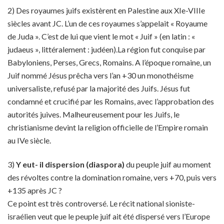
2) Des royaumes juifs existèrent en Palestine aux XIe-VIIIe
siècles avant JC. L’un de ces royaumes s’appelait « Royaume
de Juda ». C’est de lui que vient le mot « Juif » (en latin : «
judaeus », littéralement : judéen).La région fut conquise par
Babyloniens, Perses, Grecs, Romains. A l’époque romaine, un
Juif nommé Jésus prêcha vers l’an +30 un monothéisme
universaliste, refusé par la majorité des Juifs. Jésus fut
condamné et crucifié par les Romains, avec l’approbation des
autorités juives. Malheureusement pour les Juifs, le
christianisme devint la religion officielle de l’Empire romain
au IVe siècle.
3)
Y eut- il dispersion (diaspora)
du peuple juif au moment
des révoltes contre la domination romaine, vers +70, puis vers
+135 après JC ?
Ce point est très controversé. Le récit national sioniste-
israélien veut que le peuple juif ait été dispersé vers l’Europe