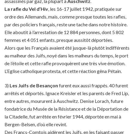
assassinés par gaz, la plupart à
Auschwitz
.
La rafle du Vel d’Hiv
, les 16-17 juillet 1942, pratiquée sur
ordre des Allemands, mais, comme presque toutes les rafles,
par des policiers français, reste une tache dans notre histoire.
Elle aboutit à l’arrestation de 12 884 personnes, dont 5 802
femmes et 4 051 enfants, presque aussitôt déportées.
Alors que les Français avaient été jusque-là plutôt indifférents
au malheur des Juifs, noyé dans les malheurs du temps, le port
de l’étoile et cette rafle provoquèrent une très vive émotion.
L’Eglise catholique protesta, et cette réaction gêna Pétain.
3)
Les Juifs de Besançon
furent eux aussi frappés. 40 furent
arrêtés et déportés. Ignace Kreisler et les parents de Fred Lip,
entre autres, moururent à Auschwitz. Denise Lorach, future
fondatrice du Musée de la Résistance et de la Déportation de
la Citadelle, fut arrêtée en février 1944, déportée en mai à
Bergen-Belsen, d’où elle revint.
Des Francs-Comtois aidèrent les Juifs, en les faisant passer