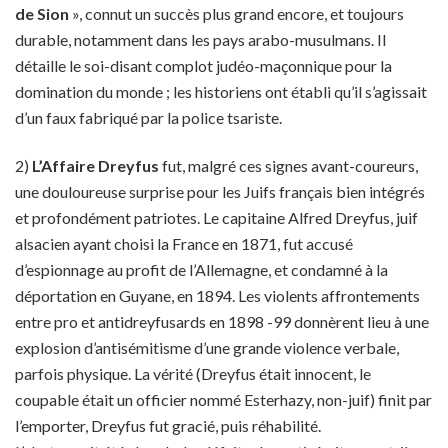
de Sion
», connut un succès plus grand encore, et toujours
durable, notamment dans les pays arabo-musulmans. Il
détaille le soi-disant complot judéo-maçonnique pour la
domination du monde ; les historiens ont établi qu’il s’agissait
d’un faux fabriqué par la police tsariste.
2)
L’Affaire Dreyfus
fut, malgré ces signes avant-coureurs,
une douloureuse surprise pour les Juifs français bien intégrés
et profondément patriotes. Le capitaine Alfred Dreyfus, juif
alsacien ayant choisi la France en 1871, fut accusé
d’espionnage au profit de l’Allemagne, et condamné à la
déportation en Guyane, en 1894. Les violents affrontements
entre pro et antidreyfusards en 1898 -99 donnèrent lieu à une
explosion d’antisémitisme d’une grande violence verbale,
parfois physique. La vérité (Dreyfus était innocent, le
coupable était un officier nommé Esterhazy, non-juif) finit par
l’emporter, Dreyfus fut gracié, puis réhabilité.