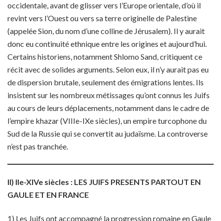
occidentale, avant de glisser vers l’Europe orientale, d’où il
revint vers l’Ouest ou vers sa terre originelle de Palestine
(appelée Sion, du nom d’une colline de Jérusalem). Il y aurait
donc eu continuité ethnique entre les origines et aujourd’hui.
Certains historiens, notamment Shlomo Sand, critiquent ce
récit avec de solides arguments. Selon eux, il n’y aurait pas eu
de dispersion brutale, seulement des émigrations lentes. Ils
insistent sur les nombreux métissages qu’ont connus les Juifs
au cours de leurs déplacements, notamment dans le cadre de
l’empire khazar (VIIIe-IXe siècles), un empire turcophone du
Sud de la Russie qui se convertit au judaïsme. La controverse
n’est pas tranchée.
II) IIe-XIVe siècles : LES JUIFS PRESENTS PARTOUT EN
GAULE ET EN FRANCE
1) Les Juifs ont accompagné la progression romaine en Gaule