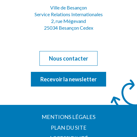
compte
chaîne
Ville de Besançon
Service Relations Internationales
Facebook
Youtube
2, rue Mégevand
25034 Besançon Cedex
Nous contacter
Recevoir la newsletter
MENTIONS LÉGALES
PLAN DU SITE