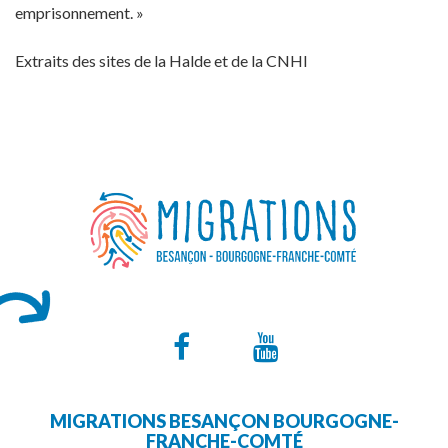
emprisonnement. »
Extraits des sites de la Halde et de la CNHI
Lien
Lien
vers
vers
MIGRATIONS BESANÇON BOURGOGNE-
le
la
FRANCHE-COMTÉ