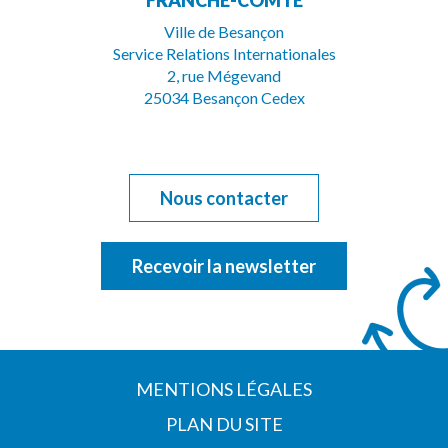
FRANCHE-COMTÉ
compte
chaîne
Ville de Besançon
Service Relations Internationales
Facebook
Youtube
2, rue Mégevand
25034 Besançon Cedex
Nous contacter
Recevoir la newsletter
MENTIONS LÉGALES
PLAN DU SITE