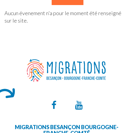
Aucun évenement n'a pour le moment été renseigné
sur le site.
Lien
Lien
vers
vers
MIGRATIONS BESANÇON BOURGOGNE-
le
la