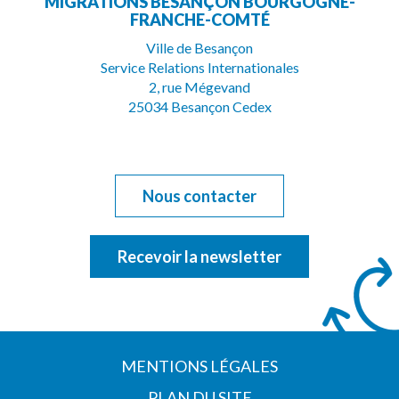
MIGRATIONS BESANÇON BOURGOGNE-
le
la
FRANCHE-COMTÉ
compte
chaîne
Ville de Besançon
Service Relations Internationales
Facebook
Youtube
2, rue Mégevand
25034 Besançon Cedex
Nous contacter
Recevoir la newsletter
MENTIONS LÉGALES
PLAN DU SITE