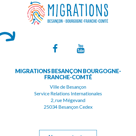
Lien
Lien
vers
vers
MIGRATIONS BESANÇON BOURGOGNE-
le
la
FRANCHE-COMTÉ
compte
chaîne
Ville de Besançon
Service Relations Internationales
Facebook
Youtube
2, rue Mégevand
25034 Besançon Cedex