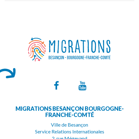
Lien
Lien
vers
vers
MIGRATIONS BESANÇON BOURGOGNE-
le
la
FRANCHE-COMTÉ
compte
chaîne
Ville de Besançon
Service Relations Internationales
Facebook
Youtube
2, rue Mégevand