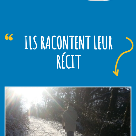
Leaflet
|
©
OpenStreetMap
ILS RACONTENT LEUR
RÉCIT