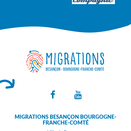
Lien
Lien
vers
vers
MIGRATIONS BESANÇON BOURGOGNE-
le
la
FRANCHE-COMTÉ